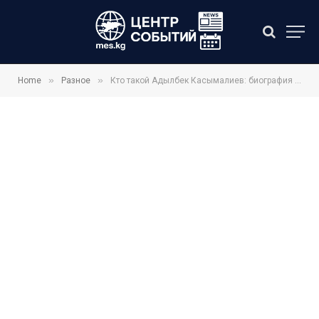
»
»
Home
Разное
Кто такой Адылбек Касымалиев: биография председателя кабмина КР 2026