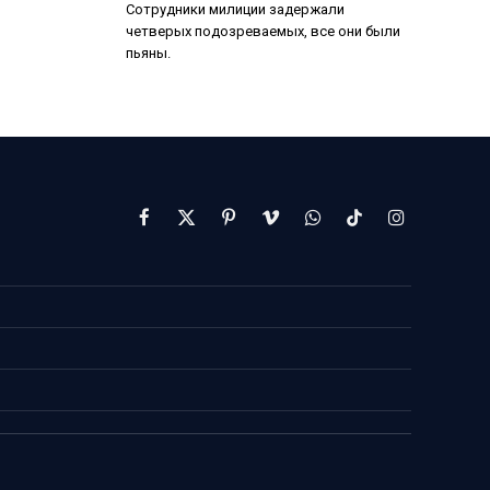
Сотрудники милиции задержали
четверых подозреваемых, все они были
пьяны.
Facebook
X
Pinterest
Vimeo
WhatsApp
TikTok
Instagram
(Twitter)