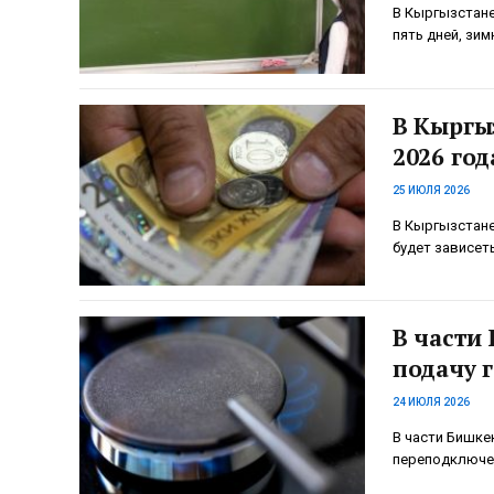
В Кыргызстане
пять дней, зим
В Кыргы
2026 год
25 ИЮЛЯ 2026
В Кыргызстане
будет зависет
В части
подачу г
24 ИЮЛЯ 2026
В части Бишкек
переподключен