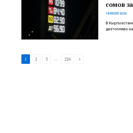
сомов за
18 ИЮЛЯ 2026
В Кыргызстане
дизтопливо на
Next
…
1
2
3
226