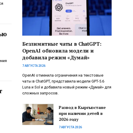
ся
ью
Безлимитные чаты в ChatGPT:
OpenAI обновила модели и
добавила режим «Думай»
ения
7 АВГУСТА 2026
OpenAI отменила ограничения на текстовые
чаты в ChatGPT, представила модели GPT-5.6
Luna и Sol и добавила новый режим «Думай» для
т
сложных запросов.
Развод в Кыргызстане
при наличии детей в
2026 году
7 АВГУСТА 2026