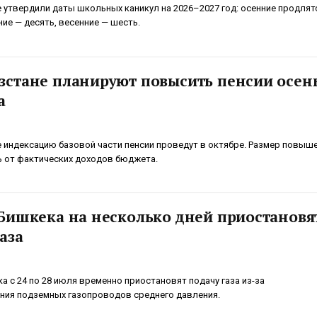
 утвердили даты школьных каникул на 2026–2027 год: осенние продлят
ние — десять, весенние — шесть.
зстане планируют повысить пенсии осен
а
 индексацию базовой части пенсии проведут в октябре. Размер повыш
ь от фактических доходов бюджета.
 Бишкека на несколько дней приостановя
аза
а с 24 по 28 июля временно приостановят подачу газа из-за
ия подземных газопроводов среднего давления.