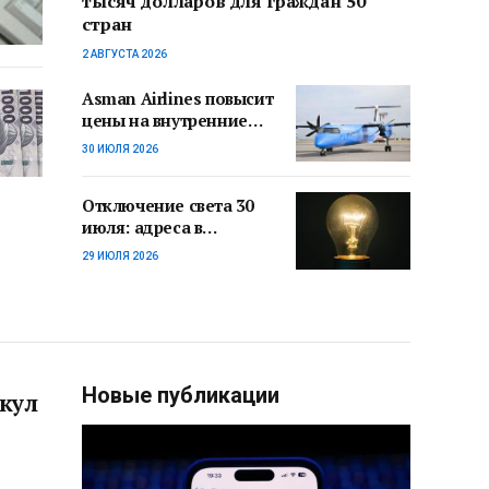
тысяч долларов для граждан 50
стран
2 АВГУСТА 2026
Asman Airlines повысит
цены на внутренние
рейсы с 1 августа
30 ИЮЛЯ 2026
Отключение света 30
июля: адреса в
Бишкеке и регионах
29 ИЮЛЯ 2026
Новые публикации
кул