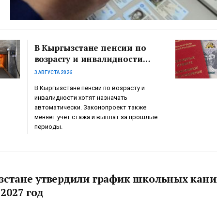
В Кыргызстане пенсии по
возрасту и инвалидности
хотят назначать без
3 АВГУСТА 2026
заявления
В Кыргызстане пенсии по возрасту и
инвалидности хотят назначать
автоматически. Законопроект также
меняет учет стажа и выплат за прошлые
периоды.
зстане утвердили график школьных кани
2027 год