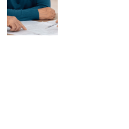
Кто такой Марлен
Маматалиев:
биография нового
спикера Жогорку
Кенеша 2026
19 МАЯ 2026