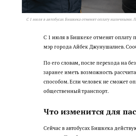
С 1 июля в автобусах Бишкека отменят оплату наличными. П
С 1 июля в Бишкеке отменят оплату 
мэр города Айбек Джунушалиев. Соо
По его словам, после перехода на б
заранее иметь возможность рассчит
способом. Если человек не сможет оп
общественный транспорт.
Что изменится для па
Сейчас в автобусах Бишкека действу