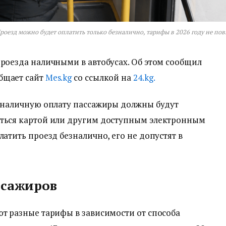
роезд можно будет оплатить только безналично, тарифы в 2026 году не пов
проезда наличными в автобусах. Об этом сообщил
бщает сайт
Мes.kg
со ссылкой на
24.kg.
езналичную оплату пассажиры должны будут
аться картой или другим доступным электронным
латить проезд безналично, его не допустят в
ссажиров
ют разные тарифы в зависимости от способа