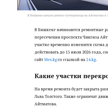
В Бишкеке начали ремонт путепровода на Айтматова и То
В Бишкеке начинаются ремонтные р
пересечении проспекта Чингиза Айтм
участке временно изменится схема 
действовать до 15 июля 2026 года, с
сайт
Мes.kg
со ссылкой на
24.kg
.
Какие участки перекр
На время ремонта будет закрыта раз
Льва Толстого. Также ограничат дви
Айтматова.