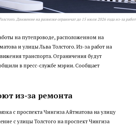
лстого. Движение на развязке ограничат до 15 июля 2026 года из-за работ
аботы на путепроводе, расположенном на
атова и улицы Льва Толстого. Из-за работ на
движения транспорта. Ограничения будут
ообщили в пресс-службе мэрии. Сообщает
оют из-за ремонта
вязка с проспекта Чингиза Айтматова на улицу
жение с улицы Толстого на проспект Чингиза