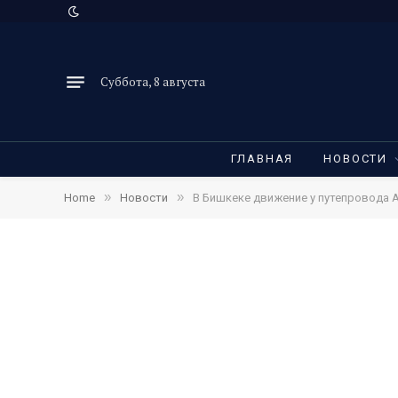
Суббота, 8 августа
ГЛАВНАЯ
НОВОСТИ
»
»
Home
Новости
В Бишкеке движение у путепровода А