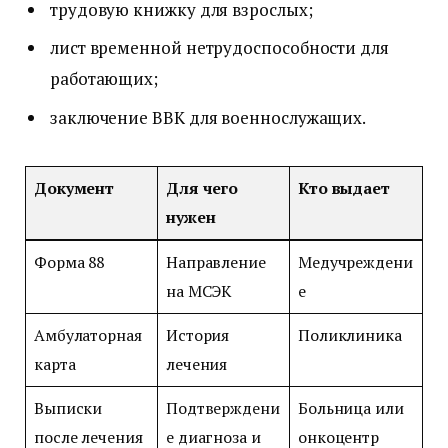
трудовую книжку для взрослых;
лист временной нетрудоспособности для
работающих;
заключение ВВК для военнослужащих.
Документ
Для чего
Кто выдает
нужен
Форма 88
Направление
Медучреждени
на МСЭК
е
Амбулаторная
История
Поликлиника
карта
лечения
Выписки
Подтверждени
Больница или
после лечения
е диагноза и
онкоцентр