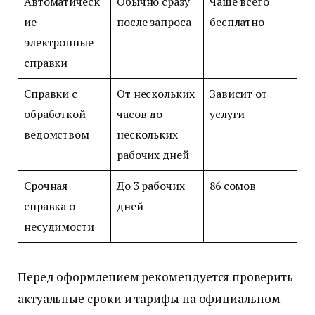
Автоматическ
Обычно сразу
Чаще всего
ие
после запроса
бесплатно
электронные
справки
Справки с
От нескольких
Зависит от
обработкой
часов до
услуги
ведомством
нескольких
рабочих дней
Срочная
До 3 рабочих
86 сомов
справка о
дней
несудимости
Перед оформлением рекомендуется проверить
актуальные сроки и тарифы на официальном