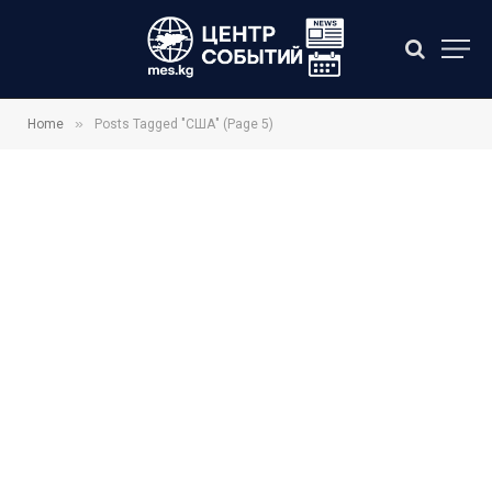
»
Home
Posts Tagged "США" (Page 5)