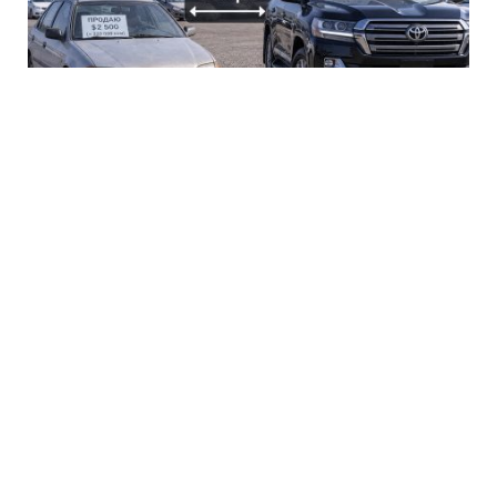
Разница в двадцать раз: как ведут себя
цены на подержанные авто в Кыргызстане
7 АВГУСТА 2026
Разбор на цифрах: от чего зависит, насколько быстро
автомобиль дешевеет на местном рынке, и почему разрыв
между моделями достигает двадцати раз.
Затянувшийся насморк: 5
распространенных ошибок в уходе
за носоглоткой, которые мешают
выздоровлению
6 АВГУСТА 2026