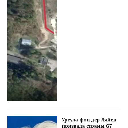
Урсула фон дер Ляйен
призвала страны G7