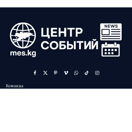
Facebook
X
Pinterest
Vimeo
WhatsApp
TikTok
Instagram
(Twitter)
Команда
Контакты
О нас
Реклама