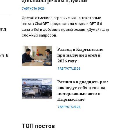
добавила режим «Думай»
7 АВГУСТА 2026
OpenAI отменила ограничения на текстовые
чаты в ChatGPT, представила модели GPT-5.6
на
Luna и Sol и добавила новый режим «Думай» для
сложных запросов.
Развод в Кыргызстане
при наличии детей в
7%. В
2026 году
7 АВГУСТА 2026
Разница в двадцать раз:
как ведут себя цены на
подержанные авто в
Кыргызстане
7 АВГУСТА 2026
ТОП постов