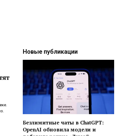
Новые публикации
тят
еке.
о.
Безлимитные чаты в ChatGPT:
OpenAI обновила модели и