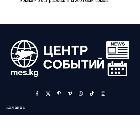
компанию оштрафовали на 200 тысяч сомов.
Facebook
X
Pinterest
Vimeo
WhatsApp
TikTok
Instagram
(Twitter)
Команда
Контакты
О нас