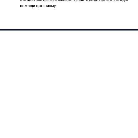
помощи организму.
Facebook
X
Pinterest
Vimeo
WhatsApp
TikTok
Instagram
(Twitter)
Команда
Контакты
О нас