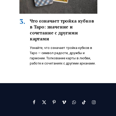
Что означает тройка кубков
в Таро: значение и
сочетание с другими
картами
Узнайте, что означает тройка кубков в
Таро — символ радости, дружбы и
гармонии. Толкование карты в любви,
работе и сочетаниях с другими арканами.
Facebook
X
Pinterest
Vimeo
WhatsApp
TikTok
Instagram
(Twitter)