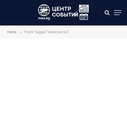
»
Home
Posts Tagged "хулиганство"