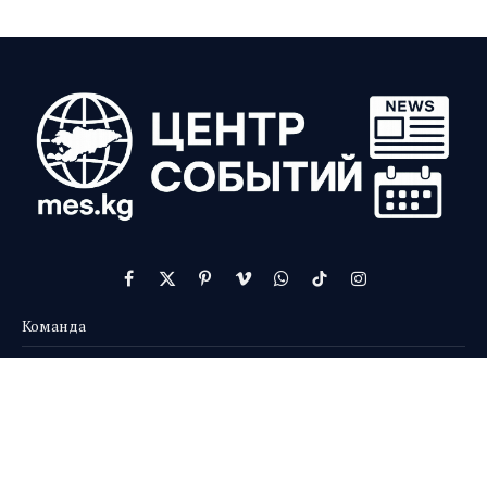
Facebook
X
Pinterest
Vimeo
WhatsApp
TikTok
Instagram
(Twitter)
Команда
Контакты
О нас
Реклама