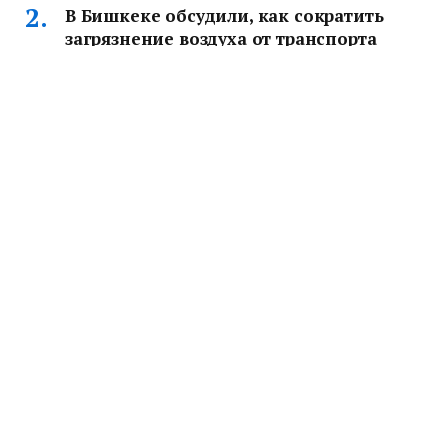
В Бишкеке обсудили, как сократить
загрязнение воздуха от транспорта
В Бишкеке обсудили борьбу с загрязнением воздуха.
Министр экологии рассказал о старых авто, пробках и
переходе на электробусы.
Почему во рту появляется
металлический привкус: врачи назвали