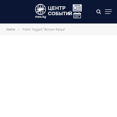
»
Home
Posts Tagged "Антуан Фукуа"