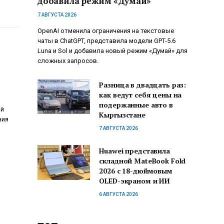
добавила режим «Думай»
7 АВГУСТА 2026
OpenAI отменила ограничения на текстовые
чаты в ChatGPT, представила модели GPT-5.6
Luna и Sol и добавила новый режим «Думай» для
сложных запросов.
Разница в двадцать раз:
как ведут себя цены на
подержанные авто в
ой
Кыргызстане
ния
7 АВГУСТА 2026
Huawei представила
складной MateBook Fold
2026 с 18-дюймовым
OLED-экраном и ИИ
6 АВГУСТА 2026