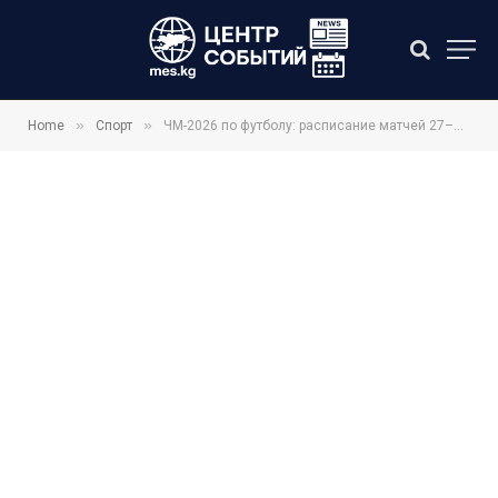
»
»
Home
Спорт
ЧМ-2026 по футболу: расписание матчей 27–28 июня и первые пары плей-офф